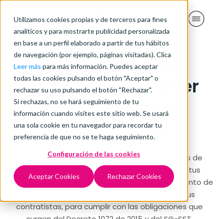
Utilizamos cookies propias y de terceros para fines
analíticos y para mostrarte publicidad personalizada
en base a un perfil elaborado a partir de tus hábitos
de navegación (por ejemplo, páginas visitadas). Clica
Ayudamos a las
Leer más
para más información. Puedes aceptar
todas las cookies pulsando el botón "Aceptar" o
organizaciones a ser
rechazar su uso pulsando el botón "Rechazar".
más
seguras y
Si rechazas, no se hará seguimiento de tu
información cuando visites este sitio web. Se usará
responsables
una sola cookie en tu navegador para recordar tu
preferencia de que no se te haga seguimiento.
Configuración de las cookies
Supervisa y administra fácilmente los requisitos de
calificación de proveedores y contratistas, en tus
Aceptar Cookies
Rechazar Cookies
diferentes centros y regiones. Revisa el cumplimiento de
obligaciones fiscales, laborales y de HSE de tus
contratistas, para cumplir con las obligaciones que
surgen del Decreto 1072 de 2015 y del SG-SST.