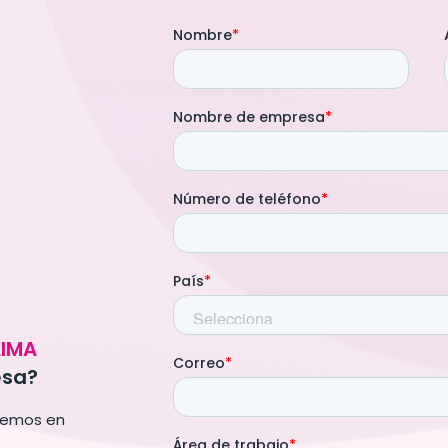
IMA
esa?
dremos en