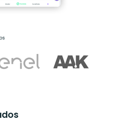
ros
ados