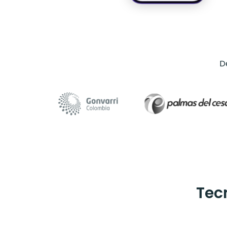
D
Tec