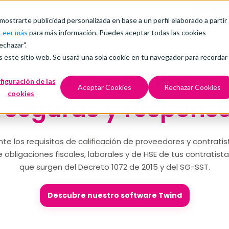
CUMPLIMIENTO LEGAL
CLIENTES
PIDE TU
RECURSOS
 mostrarte publicidad personalizada en base a un perfil elaborado a partir
Leer más
para más información. Puedes aceptar todas las cookies
echazar".
s este sitio web. Se usará una sola cookie en tu navegador para recordar
 a las organizacio
figuración de las
Aceptar Cookies
Rechazar Cookies
cookies
s
seguras y respons
te los requisitos de calificación de proveedores y contratis
 obligaciones fiscales, laborales y de HSE de tus contratista
que surgen del Decreto 1072 de 2015 y del SG-SST.
Descubre nuestro software Twind