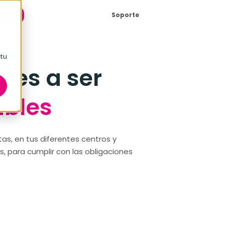
 DEMO
Soporte
 tu
nes a ser
ables
tas, en tus diferentes centros y
s, para cumplir con las obligaciones