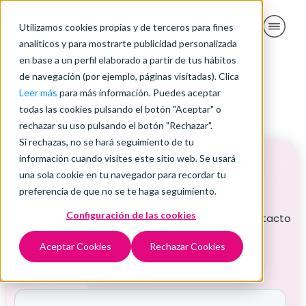
Utilizamos cookies propias y de terceros para fines
analíticos y para mostrarte publicidad personalizada
en base a un perfil elaborado a partir de tus hábitos
de navegación (por ejemplo, páginas visitadas). Clica
Más de
3.500 clientes
Leer más
para más información. Puedes aceptar
confían en nosotros
todas las cookies pulsando el botón "Aceptar" o
rechazar su uso pulsando el botón "Rechazar".
Si rechazas, no se hará seguimiento de tu
información cuando visites este sitio web. Se usará
¿Quieres saber cómo
CTAIMA
una sola cookie en tu navegador para recordar tu
puede ayudar a tu empresa?
preferencia de que no se te haga seguimiento.
Configuración de las cookies
Rellena este formulario y nos pondremos en contacto
contigo
Aceptar Cookies
Rechazar Cookies