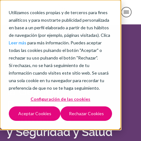
Utilizamos cookies propias y de terceros para fines
analíticos y para mostrarte publicidad personalizada
en base a un perfil elaborado a partir de tus hábitos
de navegación (por ejemplo, páginas visitadas). Clica
Leer más
para más información. Puedes aceptar
todas las cookies pulsando el botón "Aceptar" o
rechazar su uso pulsando el botón "Rechazar".
Si rechazas, no se hará seguimiento de tu
información cuando visites este sitio web. Se usará
Recursos para
una sola cookie en tu navegador para recordar tu
la
Gestión
preferencia de que no se te haga seguimiento.
Configuración de las cookies
Documental de
Aceptar Cookies
Rechazar Cookies
Contratistas
y
Seguridad y Salud