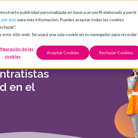
CUMPLIMIENTO LEGAL
CLIENTES
PIDE TU
RECURSOS
 mostrarte publicidad personalizada en base a un perfil elaborado a partir
Leer más
para más información. Puedes aceptar todas las cookies
echazar".
s este sitio web. Se usará una sola cookie en tu navegador para recordar
figuración de las
Aceptar Cookies
Rechazar Cookies
cookies
estión
tratistas
d en el