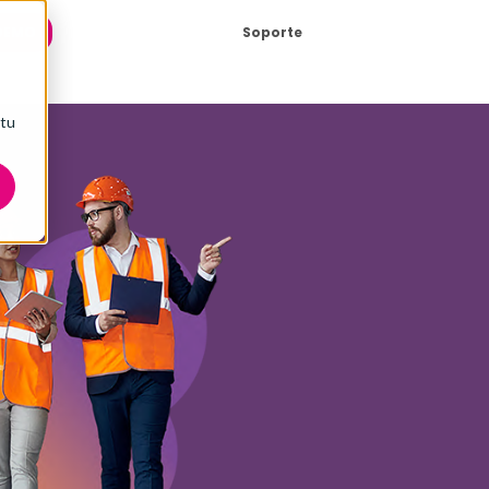
 DEMO
Soporte
 tu